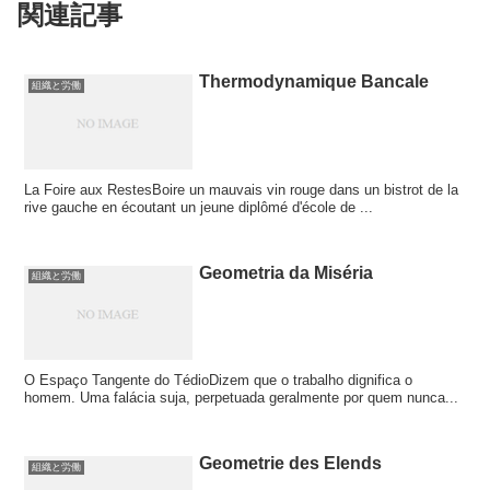
関連記事
Thermodynamique Bancale
組織と労働
La Foire aux RestesBoire un mauvais vin rouge dans un bistrot de la
rive gauche en écoutant un jeune diplômé d'école de ...
Geometria da Miséria
組織と労働
O Espaço Tangente do TédioDizem que o trabalho dignifica o
homem. Uma falácia suja, perpetuada geralmente por quem nunca...
Geometrie des Elends
組織と労働