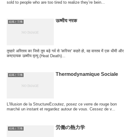
sold to people who are too tired to realize they’re bein...
ऊष्मीय नरक
組織と労働
तुम्हारे अस्तित्व का जिसे तुम बड़े गर्व से 'करियर' कहते हो, वह वास्तव में एक धीमी और
कष्टदायक ऊष्मीय मृत्यु (Heat Death)...
Thermodynamique Sociale
組織と労働
L'Illusion de la StructureÉcoutez, posez ce verre de rouge bon
marché un instant et regardez autour de vous. Cessez de v...
労働の熱力学
組織と労働