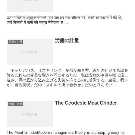
ऊष्मागतिकीय अनुकूलनपिछली बार जब हम उस सीलन भरे, सस्ते शराबखाने में बैठे थे,
जहाँ व्हिस्की में पानी की मात्रा नैतिकता से ...
労働の計量
組織と労働
キャリアパス、リスキリング、多様な働き方。近年のビジネス誌を
飾るこれらの甘美な響きを耳にするたび、私は安物の冷酒を喉に流し
込み、胃の底から込み上げる失笑を抑えるのに苦労する。諸君、我々
が「自己実現」だの「スキルの掛け合わせ」だのと呼んでい...
The Geodesic Meat Grinder
組織と労働
The Meat GrinderModern management theory is a cheap, greasy lie