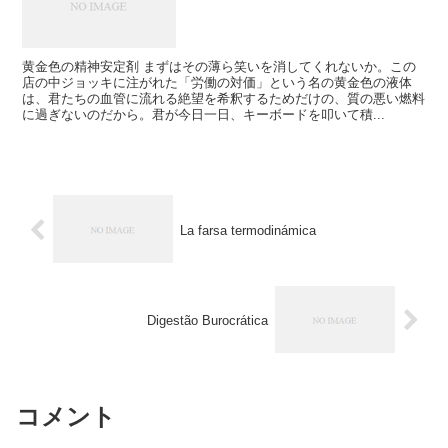
黄金色の精神安定剤 まずはその薄ら笑いを消してくれないか。この
店の中ジョッキに注がれた「労働の対価」という名の黄金色の液体
は、君たちの血管に流れる絶望を希釈するためだけの、質の悪い燃料
に過ぎないのだから。君が今日一日、キーボードを叩いて積...
La farsa termodinámica
Digestão Burocrática
コメント