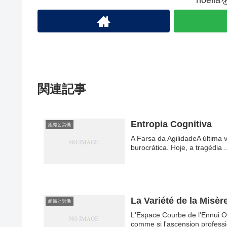
noel
関連記事
Entropia Cognitiva
組織と労働
A Farsa da AgilidadeA última
burocrática. Hoje, a tragédia .
La Variété de la Misèr
組織と労働
L'Espace Courbe de l'Ennui On
comme si l'ascension professi