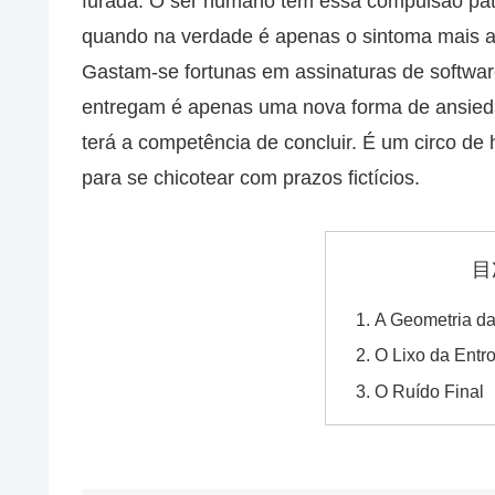
furada. O ser humano tem essa compulsão paté
quando na verdade é apenas o sintoma mais a
Gastam-se fortunas em assinaturas de softwar
entregam é apenas uma nova forma de ansiedad
terá a competência de concluir. É um circo de
para se chicotear com prazos fictícios.
目
A Geometria da
O Lixo da Entr
O Ruído Final