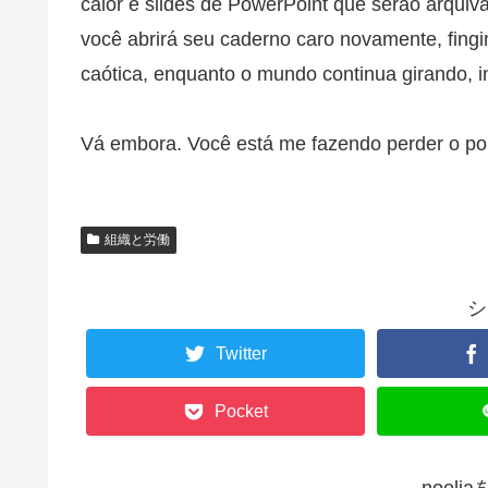
calor e slides de PowerPoint que serão arqu
você abrirá seu caderno caro novamente, fing
caótica, enquanto o mundo continua girando, in
Vá embora. Você está me fazendo perder o po
組織と労働
シ
Twitter
Pocket