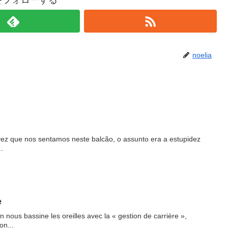
iaをフォローする
noelia
 vez que nos sentamos neste balcão, o assunto era a estupidez
..
e
 nous bassine les oreilles avec la « gestion de carrière »,
on...