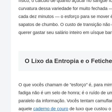
físico, o cálculo de quanto açúcar no sangue f
curvatura dessa variedade for muito fechada —
cada dez minutos — o esforço para se mover 
sapatos de chumbo. O custo de transição não é
querer gastar seu salário inteiro em uísque b
O Lixo da Entropia e o Fetich
O que vocês chamam de "esforço" é, para mim,
fadiga não é um selo de honra; é o ruído de u
paralelo da informação. Vocês tentam camuflar
aquele
caderno de couro
de luxo que custou o