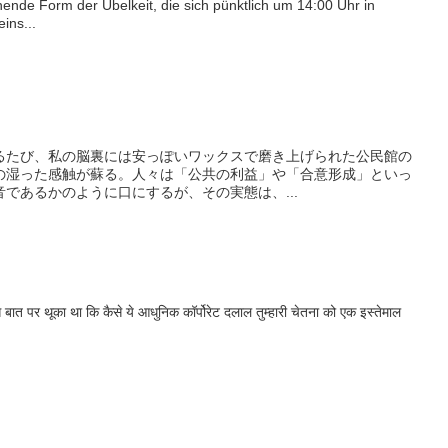
nnende Form der Übelkeit, die sich pünktlich um 14:00 Uhr in
ins...
たび、私の脳裏には安っぽいワックスで磨き上げられた公民館の
の湿った感触が蘇る。人々は「公共の利益」や「合意形成」といっ
であるかのように口にするが、その実態は、...
बात पर थूका था कि कैसे ये आधुनिक कॉर्पोरेट दलाल तुम्हारी चेतना को एक इस्तेमाल