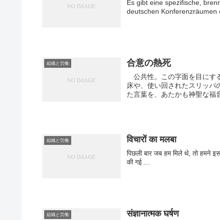
Es gibt eine spezifische, bre
deutschen Konferenzräumen e
合意の熱死
組織と労働
公共性。この字面を目にする
床や、使い回されたスリッパ
た言葉を、あたかも神聖な福音
विचारों का मलबा
組織と労働
पिछली बार जब हम मिले थे, तो हमने इस 
की गई ...
संज्ञानात्मक घर्षण
組織と労働