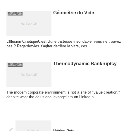
Géométrie du Vide
組織と労働
L'Illusion CinétiqueC'est d'une tristesse insondable, vous ne trouvez
pas ? Regardez-les s'agiter derrière la vitre, ces...
Thermodynamic Bankruptcy
組織と労働
The modern corporate environment is not a site of "value creation,"
despite what the delusional evangelists on LinkedIn ...
Métrica Rota