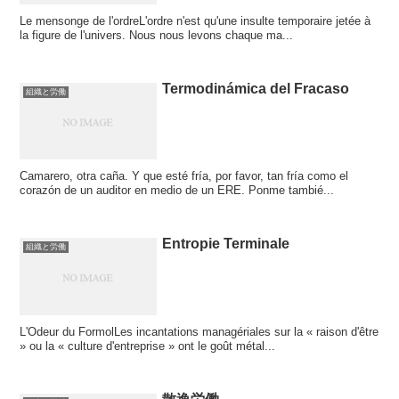
Le mensonge de l'ordreL'ordre n'est qu'une insulte temporaire jetée à
la figure de l'univers. Nous nous levons chaque ma...
Termodinámica del Fracaso
組織と労働
Camarero, otra caña. Y que esté fría, por favor, tan fría como el
corazón de un auditor en medio de un ERE. Ponme tambié...
Entropie Terminale
組織と労働
L'Odeur du FormolLes incantations managériales sur la « raison d'être
» ou la « culture d'entreprise » ont le goût métal...