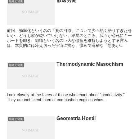
散逸労働
組織と労働
前回、効率化という名の「賽の河原」について少々熱く語りすぎたせ
いか、どうも喉が乾いていけない。結局のところ、我々が必死にキー
ボードを叩き、組織という名の巨大な伽藍を維持しようとする営み
は、本質的には冷え切った宇宙に抗う、惨めで滑稽な「悪あが...
Thermodynamic Masochism
組織と労働
Look closely at the faces of those who chant about "productivity."
They are inefficient internal combustion engines whos...
Geometría Hostil
組織と労働