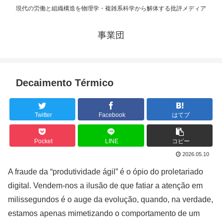
現代の労働と組織構造を物理学・複雑系科学から解体する批評メディア
事業団
Decaimento Térmico
Twitter
Facebook
はてブ
Pocket
LINE
コピー
2026.05.10
A fraude da “produtividade ágil” é o ópio do proletariado
digital. Vendem-nos a ilusão de que fatiar a atenção em
milissegundos é o auge da evolução, quando, na verdade,
estamos apenas mimetizando o comportamento de um