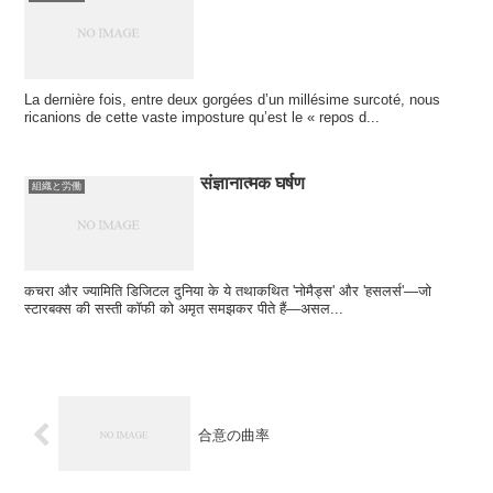
La dernière fois, entre deux gorgées d’un millésime surcoté, nous
ricanions de cette vaste imposture qu’est le « repos d...
संज्ञानात्मक घर्षण
組織と労働
कचरा और ज्यामिति डिजिटल दुनिया के ये तथाकथित 'नोमैड्स' और 'हसलर्स'—जो
स्टारबक्स की सस्ती कॉफी को अमृत समझकर पीते हैं—असल...
合意の曲率