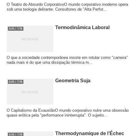
O Teatro do Absurdo CorporativoO mundo corporativo moderno opera
sob uma teologia delirante. Consultores de "Alta Perfor...
Termodinâmica Laboral
組織と労働
O que a sociedade contemporânea insiste em rotular como "carreira"
nada mais é do que uma dissipação térmica m...
Geometria Suja
組織と労働
O Capitalismo da ExaustãoO mundo corporativo nutre uma obsessão
quase erótica pela "performance ininterrupta". O sujeito...
Thermodynamique de l’Échec
組織と労働