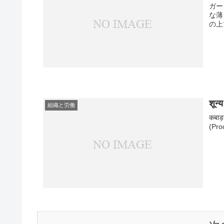
ガー
な薄
の上
शून्
組織と労働
कबाड़ख
(Prod