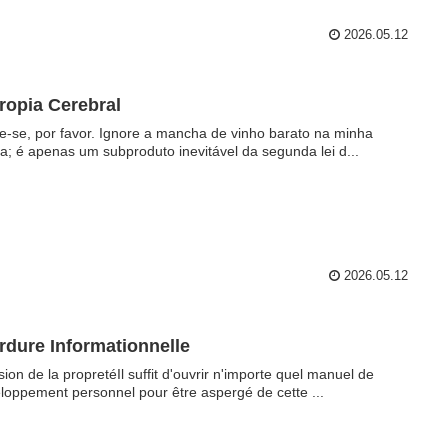
2026.05.12
ropia Cerebral
e-se, por favor. Ignore a mancha de vinho barato na minha
la; é apenas um subproduto inevitável da segunda lei d...
2026.05.12
rdure Informationnelle
lusion de la propretéIl suffit d'ouvrir n'importe quel manuel de
loppement personnel pour être aspergé de cette ...