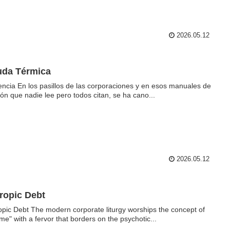
2026.05.12
uda Térmica
iencia En los pasillos de las corporaciones y en esos manuales de
ión que nadie lee pero todos citan, se ha cano...
2026.05.12
ropic Debt
opic Debt The modern corporate liturgy worships the concept of
ime" with a fervor that borders on the psychotic...