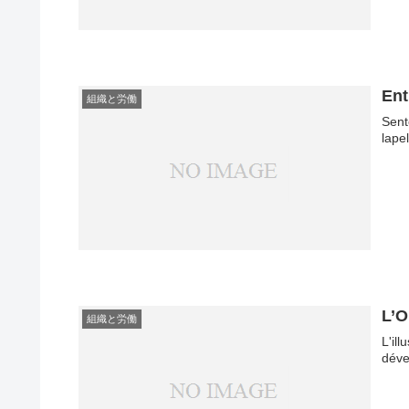
Ent
組織と労働
Sent
lape
L’O
組織と労働
L'il
déve