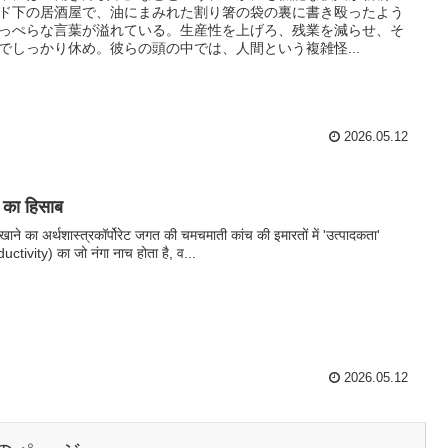
ド下の居酒屋で、油にまみれた割り箸の袋の裏に書き殴ったよう
っぺらな言葉が溢れている。生産性を上げろ、残業を減らせ、そ
でしっかり休め。彼らの頭の中では、人間という複雑怪...
2026.05.12
य का हिसाब
ाने का अर्थशास्त्रकॉर्पोरेट जगत की चमचमाती कांच की इमारतों में 'उत्पादकता'
uctivity) का जो नंगा नाच होता है, व...
2026.05.12