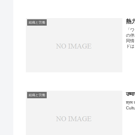
熱
組織と労働
「ワ
の伴
同情
ドは
उष्
組織と労働
श्रम 
Cultu