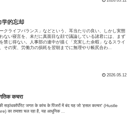
2026.05.12
力学的忘却
ークライフバランス」などという、耳当たりの良い、しかし実態
わない寝言を、未だに真面目な顔で議論している諸君には、まず
を禁じ得ない。人事部の連中が描く「充実した余暇」なるスライ
、その実、労働力の損耗を翌朝までに無理やり帳尻合わ...
2026.05.12
मागतिक कचरा
की सड़ांधकॉर्पोरेट जगत के कांच के पिंजरों में बंद यह जो 'हसल कल्चर' (Hustle
re) का तमाशा चल रहा है, यह आधुनिक ...