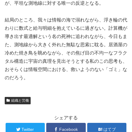
が、平坦な測地線に対する唯一の反逆となる。
結局のところ、我々は情報の海で溺れながら、浮き輪の代
わりに数式と給与明細を抱えているに過ぎない。計算機が
導き出す最適解という名の死神に追われながら、今日もま
た、測地線から大きく外れた無駄な思索に耽る。居酒屋の
冷めた焼き鳥を眺めながら、その焦げ目の不均一なフラク
タル構造に宇宙の真理を見出そうとする私のこの思考も、
おそらくは情報空間における、救いようのない「ゴミ」な
のだろう。
組織と労働
シェアする
Twitter
Facebook
はてブ