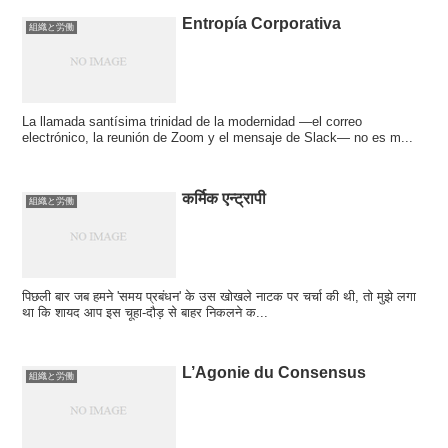
Entropía Corporativa
組織と労働
La llamada santísima trinidad de la modernidad —el correo
electrónico, la reunión de Zoom y el mensaje de Slack— no es m...
कर्मिक एन्ट्रापी
組織と労働
पिछली बार जब हमने 'समय प्रबंधन' के उस खोखले नाटक पर चर्चा की थी, तो मुझे लगा
था कि शायद आप इस चूहा-दौड़ से बाहर निकलने क...
L’Agonie du Consensus
組織と労働