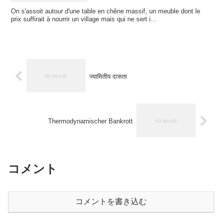
On s'assoit autour d'une table en chêne massif, un meuble dont le
prix suffirait à nourrir un village mais qui ne sert i...
ज्यामितीय दासता
Thermodynamischer Bankrott
コメント
コメントを書き込む