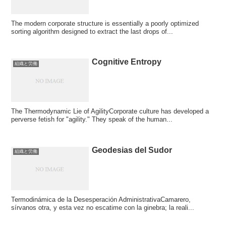
The modern corporate structure is essentially a poorly optimized
sorting algorithm designed to extract the last drops of...
Cognitive Entropy
組織と労働
The Thermodynamic Lie of AgilityCorporate culture has developed a
perverse fetish for "agility." They speak of the human...
Geodesias del Sudor
組織と労働
Termodinámica de la Desesperación AdministrativaCamarero,
sírvanos otra, y esta vez no escatime con la ginebra; la reali...