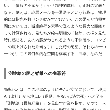
い。「情報の不確かさ」や「精神的摩耗」が距離の定義と
なる。例えば、謝罪メールを一通送るという行為は、物理
的には指先を数センチ動かすだけだが、この歪んだ情報空
間においては、断崖絶壁を素手で登るような長大な距離と
して計算される。君たちが給与明細の「控除」の欄を見た
時に感じる、あの内臓がねじれるような不快感や、コンビ
ニの底上げされた弁当を手にした時の絶望。それらの一つ
一つが、この幾何学的な空間を構成する「曲率」なのだ。
測地線の罠と脊椎への免罪符
効率化とは、この地獄のように歪んだ空間において、地点
A（出社）から地点B（退勤、あるいは過労死）へと至る
「測地線（最短経路）」を見出す作業を指す。かつて、人