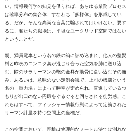
い。情報幾何学の知見を借りれば、あらゆる業務プロセス
は確率分布の集合体、すなわち「多様体」を形成してい
る。だが、そんな高尚な言葉に騙されてはいけない。要す
るに、君たちの職場は、平坦なユークリッド空間ではない
ということだ。
朝、満員電車という名の鉄の箱に詰め込まれ、他人の整髪
料と昨晩のニンニク臭が混じり合った空気を肺に送り込
む。隣のサラリーマンの鞄の金具が肋骨に食い込むその痛
み。あるいは、意味のない定例会議で、上司の機嫌という
名の「重力場」によって時空が歪められ、直進しているつ
もりが出口のない円環をぐるぐると回らされる徒労感。こ
れらはすべて、フィッシャー情報行列によって定義された
リーマン計量を持つ空間上の座標だ。
この空間において、距離は物理的なメートル法では測れな