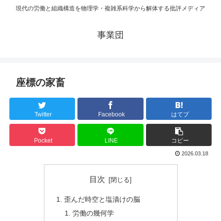
現代の労働と組織構造を物理学・複雑系科学から解体する批評メディア
事業団
座標の家畜
Twitter
Facebook
はてブ
Pocket
LINE
コピー
2026.03.18
目次
歪んだ時空と塩漬けの脳
労働の幾何学