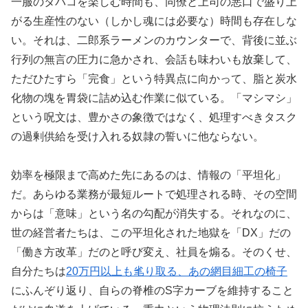
一服のタバコを楽しむ時間も、同僚と上司の悪口で盛り上
がる生産性のない（しかし魂には必要な）時間も存在しな
い。それは、二郎系ラーメンのカウンターで、背後に並ぶ
行列の無言の圧力に急かされ、会話も味わいも放棄して、
ただひたすら「完食」という特異点に向かって、脂と炭水
化物の塊を胃袋に詰め込む作業に似ている。「マシマシ」
という呪文は、豊かさの象徴ではなく、処理すべきタスク
の過剰供給を受け入れる奴隷の誓いに他ならない。
効率を極限まで高めた先にあるのは、情報の「平坦化」
だ。あらゆる業務が最短ルートで処理される時、その空間
からは「意味」という名の勾配が消失する。それなのに、
世の経営者たちは、この平坦化された地獄を「DX」だの
「働き方改革」だのと呼び変え、社員を煽る。そのくせ、
自分たちは
20万円以上も毟り取る、あの網目細工の椅子
にふんぞり返り、自らの脊椎のS字カーブを維持すること