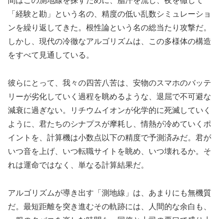
間はこの測地線を探すために、脂汗を流し、夜を徹して
「経験と勘」という名の、精度の低い乱数シミュレーショ
ンを繰り返してきた。根性論という名の総当たり攻撃だ。
しかし、現代の冷徹なアルゴリズムは、この多様体の構造
をすべて見通している。
彼らにとって、我々の四苦八苦は、安物のスマホのバッテ
リーが劣化していく過程を眺めるような、退屈で不可避な
減衰に過ぎない。リチウムイオンが化学的に死滅していく
ように、君たちのシナプスが摩耗し、情熱が冷めていくポ
イントを、計算機は小数点以下の精度で予測済みだ。君が
いつ音を上げ、いつ転職サイトを眺め、いつ壊れるか。そ
れは運命ではなく、単なる計算結果だ。
アルゴリズムが導き出す「測地線」は、あまりにも無機質
だ。最短距離を突き進むその軌跡には、人間的な余白も、