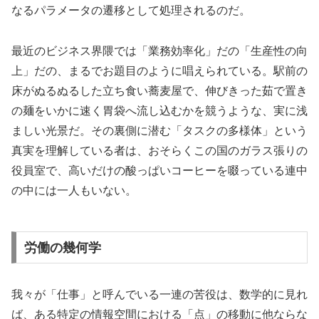
なるパラメータの遷移として処理されるのだ。
最近のビジネス界隈では「業務効率化」だの「生産性の向
上」だの、まるでお題目のように唱えられている。駅前の
床がぬるぬるした立ち食い蕎麦屋で、伸びきった茹で置き
の麺をいかに速く胃袋へ流し込むかを競うような、実に浅
ましい光景だ。その裏側に潜む「タスクの多様体」という
真実を理解している者は、おそらくこの国のガラス張りの
役員室で、高いだけの酸っぱいコーヒーを啜っている連中
の中には一人もいない。
労働の幾何学
我々が「仕事」と呼んでいる一連の苦役は、数学的に見れ
ば、ある特定の情報空間における「点」の移動に他ならな