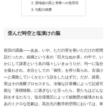
測地線の罠と脊椎への免罪符
勾配の残響
歪んだ時空と塩漬けの脳
前回の講義――ああ、いや、ただの管を巻いただけの世間
話だったか。組織という名の「巨大なぬか床」の中で、い
かにして諸君という名の瑞々しいきゅうりが、均一に塩分
を吸わされ、水分としての「個性」を搾り取られ、古漬け
へと腐敗していくかという話をしたはずだ。だが、諸君。
実はその発酵プロセスすら、冷徹な計算機によって記述可
能な「座標移動」に過ぎないと言ったら、君たちはどんな
顔をするだろう。塩分浸透圧によって細胞壁が破壊される
あのミクロな悲劇は、高次元の数学的空間においては、単