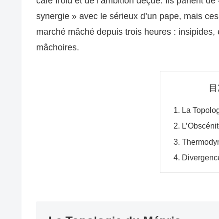
café froid et de l’ambition déçue. Ils parlent de
synergie » avec le sérieux d’un pape, mais ce
marché mâché depuis trois heures : insipides, é
mâchoires.
目
La Topolog
L’Obscénit
Thermodyn
Divergence