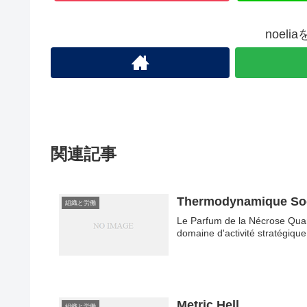
noel
関連記事
Thermodynamique Soc
組織と労働
Le Parfum de la Nécrose Qua
domaine d'activité stratégique 
Metric Hell
組織と労働