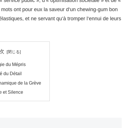
 « service public », d’« optimisation sociétale » et de «
s mots ont pour eux la saveur d’un chewing-gum bon
lastiques, et ne servant qu’à tromper l’ennui de leurs
次
ie du Mépris
é du Détail
amique de la Grève
 et Silence