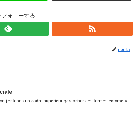
iaをフォローする
noelia
iale
nd j'entends un cadre supérieur gargariser des termes comme «
...