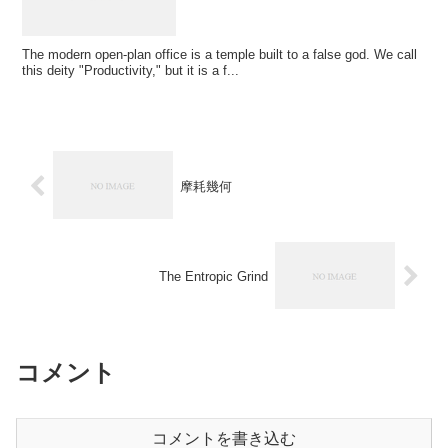
The modern open-plan office is a temple built to a false god. We call
this deity "Productivity," but it is a f...
摩耗幾何
The Entropic Grind
コメント
コメントを書き込む