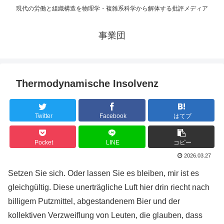
現代の労働と組織構造を物理学・複雑系科学から解体する批評メディア
事業団
Thermodynamische Insolvenz
Twitter
Facebook
はてブ
Pocket
LINE
コピー
2026.03.27
Setzen Sie sich. Oder lassen Sie es bleiben, mir ist es
gleichgültig. Diese unerträgliche Luft hier drin riecht nach
billigem Putzmittel, abgestandenem Bier und der
kollektiven Verzweiflung von Leuten, die glauben, dass