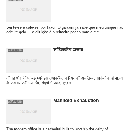
Sente-se e cale-se, por favor. O garçom já sabe que meu uísque não
admite gelo — a diluição é o primeiro passo para a me...
सांख्यिकीय दासता
組織と労働
कीचड़ और मैनिफोल्डतुम्हारे इस तथाकथित 'करियर' की असलियत, सार्वजनिक शौचालय
के फर्श पर जमी उस जिद्दी गंदगी से ज्यादा कुछ न...
Manifold Exhaustion
組織と労働
The modern office is a cathedral built to worship the deity of