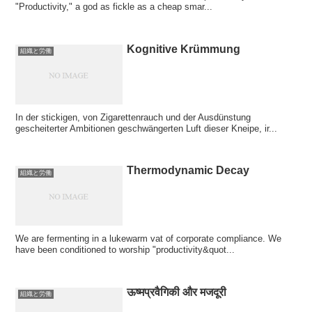
"Productivity," a god as fickle as a cheap smar...
Kognitive Krümmung
組織と労働
In der stickigen, von Zigarettenrauch und der Ausdünstung
gescheiterter Ambitionen geschwängerten Luft dieser Kneipe, ir...
Thermodynamic Decay
組織と労働
We are fermenting in a lukewarm vat of corporate compliance. We
have been conditioned to worship "productivity&quot...
ऊष्मप्रवैगिकी और मजदूरी
組織と労働