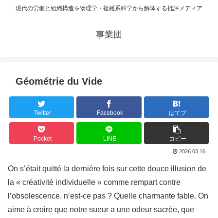
現代の労働と組織構造を物理学・複雑系科学から解体する批評メディア
事業団
Géométrie du Vide
Twitter
Facebook
はてブ
Pocket
LINE
コピー
2026.03.16
On s’était quitté la dernière fois sur cette douce illusion de
la « créativité individuelle » comme rempart contre
l’obsolescence, n’est-ce pas ? Quelle charmante fable. On
aime à croire que notre sueur a une odeur sacrée, que