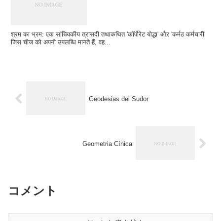
श्रम का भ्रम: एक सांख्यिकीय त्रासदी तथाकथित 'कॉर्पोरेट योद्धा' और 'कर्मठ कर्मचारी'
जिस चीज को अपनी उपलब्धि मानते हैं, वह...
Geodesias del Sudor
Geometria Cínica
コメント