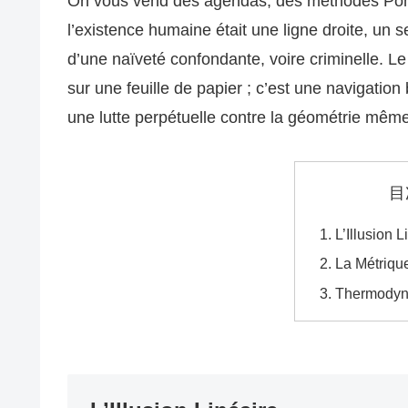
On vous vend des agendas, des méthodes Pomo
l’existence humaine était une ligne droite, un 
d’une naïveté confondante, voire criminelle. L
sur une feuille de papier ; c’est une navigation
une lutte perpétuelle contre la géométrie même
目
L’Illusion L
La Métriqu
Thermodyna