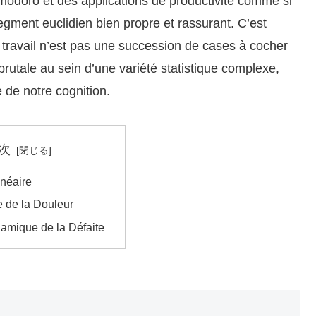
doro et des applications de productivité comme si
segment euclidien bien propre et rassurant. C’est
e travail n’est pas une succession de cases à cocher
 brutale au sein d’une variété statistique complexe,
 de notre cognition.
次
inéaire
e de la Douleur
mique de la Défaite