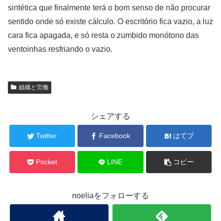
sintética que finalmente terá o bom senso de não procurar
sentido onde só existe cálculo. O escritório fica vazio, a luz
cara fica apagada, e só resta o zumbido monótono das
ventoinhas resfriando o vazio.
組織と労働
シェアする
Twitter
Facebook
はてブ
Pocket
LINE
コピー
noeliaをフォローする