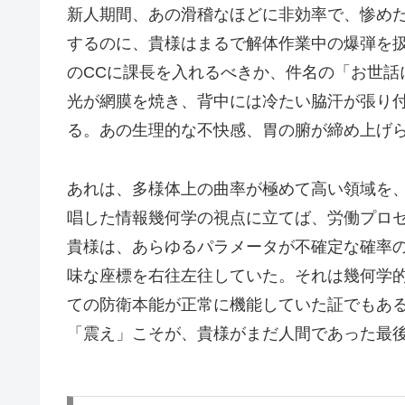
新人期間、あの滑稽なほどに非効率で、惨め
するのに、貴様はまるで解体作業中の爆弾を
のCCに課長を入れるべきか、件名の「お世話
光が網膜を焼き、背中には冷たい脇汗が張り
る。あの生理的な不快感、胃の腑が締め上げ
あれは、多様体上の曲率が極めて高い領域を
唱した情報幾何学の視点に立てば、労働プロ
貴様は、あらゆるパラメータが不確定な確率
味な座標を右往左往していた。それは幾何学
ての防衛本能が正常に機能していた証でもあ
「震え」こそが、貴様がまだ人間であった最