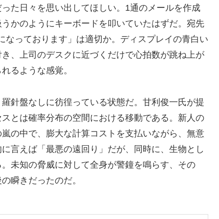
だった日々を思い出してほしい。1通のメールを作成
扱うかのようにキーボードを叩いていたはずだ。宛先
になっております」は適切か。ディスプレイの青白い
付き、上司のデスクに近づくだけで心拍数が跳ね上が
られるような感覚。
、羅針盤なしに彷徨っている状態だ。甘利俊一氏が提
セスとは確率分布の空間における移動である。新人の
の嵐の中で、膨大な計算コストを支払いながら、無意
的に言えば「最悪の遠回り」だが、同時に、生物とし
る。未知の脅威に対して全身が警鐘を鳴らす、その
後の瞬きだったのだ。