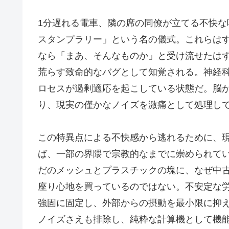
1分遅れる電車、隣の席の同僚が立てる不快
スタンプラリー」という名の儀式。これらは
なら「まあ、そんなものか」と受け流せたは
荒らす致命的なバグとして知覚される。神経
ロセスが過剰適応を起こしている状態だ。脳
り、現実の僅かなノイズを激痛として処理し
この特異点による不快感から逃れるために、
ば、一部の界隈で宗教的なまでに崇められて
だのメッシュとプラスチックの塊に、なぜ中
座り心地を買っているのではない。不安定な
強固に固定し、外部からの摂動を最小限に抑
ノイズさえも排除し、純粋な計算機として機