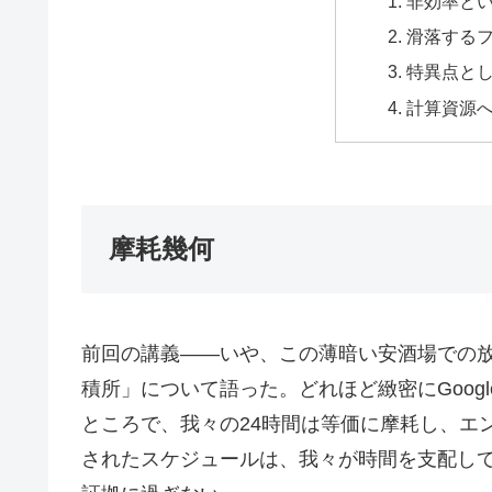
非効率と
滑落する
特異点と
計算資源
摩耗幾何
前回の講義――いや、この薄暗い安酒場での
積所」について語った。どれほど緻密にGoog
ところで、我々の24時間は等価に摩耗し、エ
されたスケジュールは、我々が時間を支配し