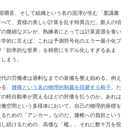
な咀嚼音、そして組織という名の泥濘が生む「稟議書
すべて、貴様の美しい計算を乱す特異点だ。新人の頃
ずの微細なズレが、熟練者にとっては計算資源を食い
科学的に言えば、これは予測符号化のエラー最小化プ
が「効率的な世界」を精密にモデル化しすぎるあま
てしまう。
現代の労働者は過剰なまでの装備を整え始める。例え
いる、
腰痛という名の物理的制裁を回避する椅子
。た
古の軽自動車が買えるほどの対価を払うのか。あれは
労働空間という多様体において、自己の物理的座標を
えるための「アンカー」なのだ。腰椎への負担という
能し続けるための、高価な「檻」。それに数十万を投