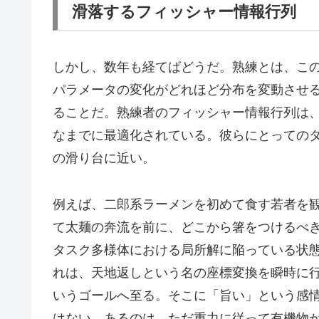
滑落するフィッシャー情報行列
しかし、数年も経てばどうだ。熟練とは、こ
パラメータの変化がどれほど分布を変動させ
ることだ。熟練者のフィッシャー情報行列は
なまでに最適化されている。彼らにとっての
の滑り台に近い。
例えば、二郎系ラーメンを初めて食す若者を
て太麺の奔流を前に、どこから箸をつけるべ
タスク多様体における局所解に陥っている状
れは、天地返しという名の座標変換を瞬時に
いうゴールへ至る。そこに「旨い」という感
はない。あるのは、ただ重力に従って有機物