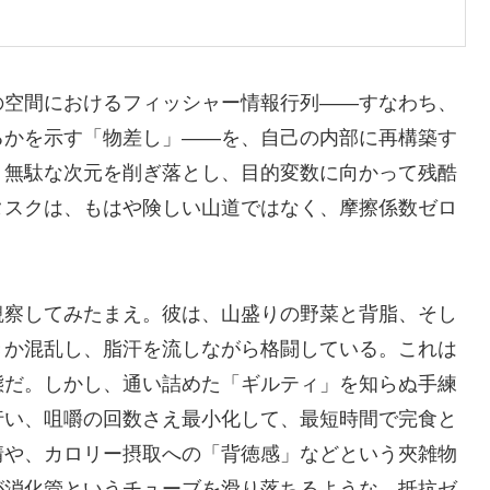
の空間におけるフィッシャー情報行列――すなわち、
るかを示す「物差し」――を、自己の内部に再構築す
、無駄な次元を削ぎ落とし、目的変数に向かって残酷
タスクは、もはや険しい山道ではなく、摩擦係数ゼロ
観察してみたまえ。彼は、山盛りの野菜と背脂、そし
きか混乱し、脂汗を流しながら格闘している。これは
態だ。しかし、通い詰めた「ギルティ」を知らぬ手練
行い、咀嚼の回数さえ最小化して、最短時間で完食と
情や、カロリー摂取への「背徳感」などという夾雑物
が消化管というチューブを滑り落ちるような、抵抗ゼ