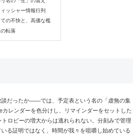
いう名の「生」の震え
フィッシャー情報行列
しての不快と、高価な檻
への転落
放談だったか――では、予定表という名の「虚無の集
leカレンダーを色分けし、リマインダーをセットした
ントロピーの増大からは逃れられない。分刻みで管理
ている証明ではなく、時間が我々を咀嚼し始めている