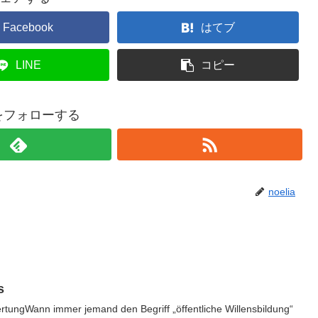
Facebook
はてブ
LINE
コピー
iaをフォローする
noelia
s
rtungWann immer jemand den Begriff „öffentliche Willensbildung“