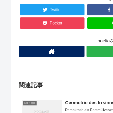
Twitter
Pocket
noel
関連記事
Geometrie des Irrsinn
組織と労働
Demokratie als Restmüllverwe