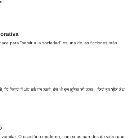
t...
orativa
ce para "servir a la sociedad" es una de las ficciones más
नो, मेरे गिलास में और बर्फ मत डालो, वैसे भी इस दुनिया की ऊष्मा—जिसे हम 'हीट डेथ'
o
o vomitar. O escritório moderno, com suas paredes de vidro que