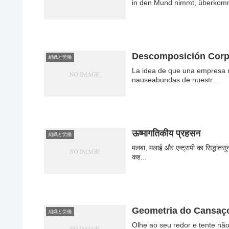
in den Mund nimmt, überkomm
Descomposición Corp
組織と労働
La idea de que una empresa na
nauseabundas de nuestr...
ऊष्मागतिकीय प्रहसन
組織と労働
मलबा, मलाई और एन्ट्रापी का सिद्धांतसु
कह...
Geometria do Cansaç
組織と労働
Olhe ao seu redor e tente nã