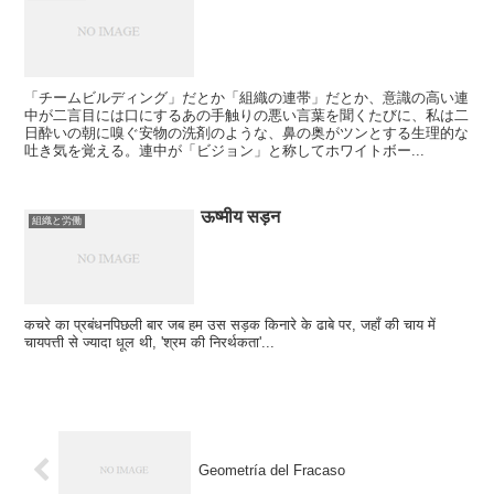
「チームビルディング」だとか「組織の連帯」だとか、意識の高い連
中が二言目には口にするあの手触りの悪い言葉を聞くたびに、私は二
日酔いの朝に嗅ぐ安物の洗剤のような、鼻の奥がツンとする生理的な
吐き気を覚える。連中が「ビジョン」と称してホワイトボー...
ऊष्मीय सड़न
組織と労働
कचरे का प्रबंधनपिछली बार जब हम उस सड़क किनारे के ढाबे पर, जहाँ की चाय में
चायपत्ती से ज्यादा धूल थी, 'श्रम की निरर्थकता'...
Geometría del Fracaso