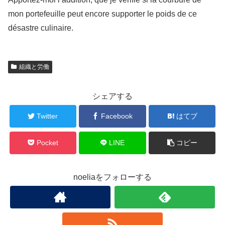
mon portefeuille peut encore supporter le poids de ce
désastre culinaire.
組織と労働
シェアする
Twitter
Facebook
はてブ
Pocket
LINE
コピー
noeliaをフォローする