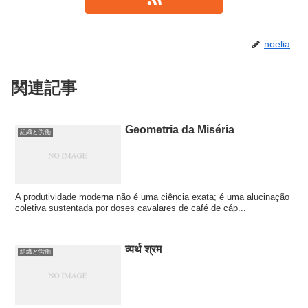
noelia
関連記事
Geometria da Miséria
組織と労働
A produtividade moderna não é uma ciência exata; é uma alucinação
coletiva sustentada por doses cavalares de café de cáp...
व्यर्थ श्रम
組織と労働