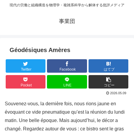
現代の労働と組織構造を物理学・複雑系科学から解体する批評メディア
事業団
Géodésiques Amères
Twitter
Facebook
はてブ
Pocket
LINE
コピー
2026.05.09
Souvenez-vous, la dernière fois, nous rions jaune en
évoquant ce vide pneumatique qu’est la réunion du lundi
matin. Une belle époque. Mais aujourd’hui, le décor a
changé. Regardez autour de vous : ce bistro sent le gras