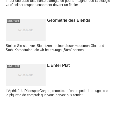
Il faut une dose fascinante d’arrogance pour s'imaginer que la biologie
va s'incliner respectueusement devant un fichier...
Geometrie des Elends
組織と労働
Stellen Sie sich vor, Sie sitzen in einer dieser modernen Glas-und-
Stahl-Kathedralen, die wir heutzutage „Büro“ nennen –...
L’Enfer Plat
組織と労働
L'Apéritif du DésespoirGarçon, remettez-m'en un petit. Le rouge, pas
la piquette de comptoir que vous servez aux tourist...