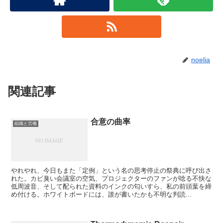
noelia
関連記事
合意の曲率
組織と労働
やれやれ、今日もまた「定例」という名の思考停止の祭典に呼び出さ
れた。カビ臭い会議室の空気、プロジェクターのファンが唸る不快な
低周波音、そして配られた資料のインクの匂いすら、私の前頭葉を締
め付ける。ホワイトボードには、誰が書いたかも不明な判読...