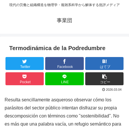
現代の労働と組織構造を物理学・複雑系科学から解体する批評メディア
事業団
Termodinámica de la Podredumbre
Twitter
Facebook
はてブ
Pocket
LINE
コピー
2026.03.04
Resulta sencillamente asqueroso observar cómo los
parásitos del sector público intentan disfrazar su propia
descomposición con términos como "sostenibilidad". No
es más que una palabra vacía, un refugio semántico para