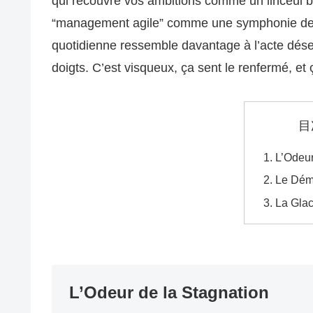
qui recouvre vos ambitions comme un linceul 
“management agile” comme une symphonie de l’e
quotidienne ressemble davantage à l’acte dése
doigts. C’est visqueux, ça sent le renfermé, et 
目
L’Odeur
Le Dém
La Glac
L’Odeur de la Stagnation