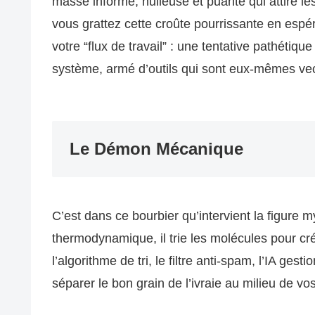
masse informe, huileuse et puante qui attire l
vous grattez cette croûte pourrissante en espé
votre “flux de travail” : une tentative pathéti
système, armé d’outils qui sont eux-mêmes vect
Le Démon Mécanique
C’est dans ce bourbier qu’intervient la figure
thermodynamique, il trie les molécules pour cré
l’algorithme de tri, le filtre anti-spam, l’IA ges
séparer le bon grain de l’ivraie au milieu de v