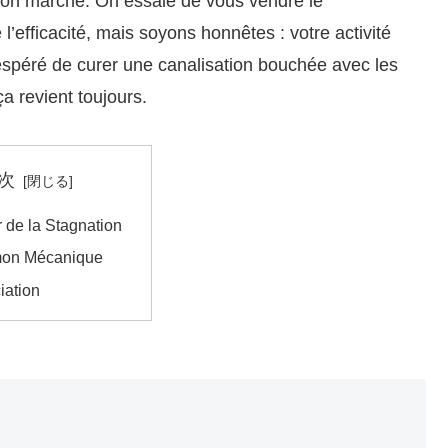
bon marché. On essaie de vous vendre le
fficacité, mais soyons honnêtes : votre activité
spéré de curer une canalisation bouchée avec les
ça revient toujours.
次
 de la Stagnation
on Mécanique
iation