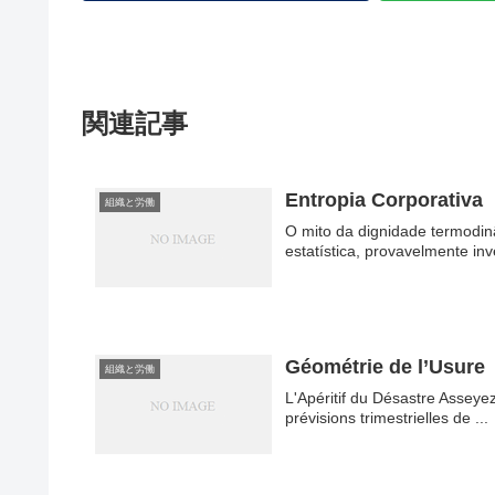
関連記事
Entropia Corporativa
組織と労働
O mito da dignidade termodi
estatística, provavelmente inve
Géométrie de l’Usure
組織と労働
L'Apéritif du Désastre Asseyez
prévisions trimestrielles de ...