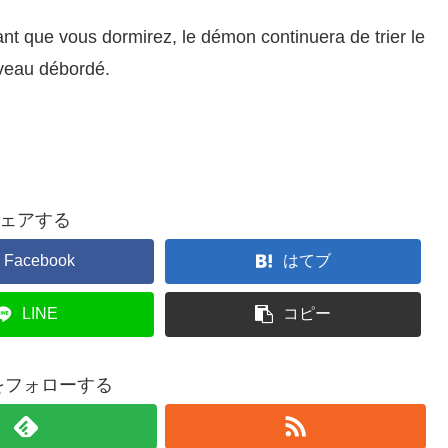
ant que vous dormirez, le démon continuera de trier le
uveau débordé.
ェアする
Facebook
はてブ
LINE
コピー
iaをフォローする