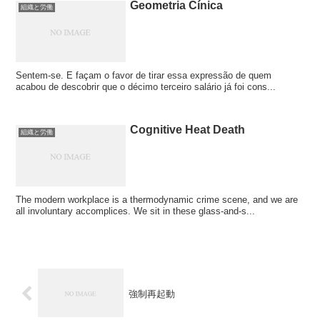
Geometria Cínica
組織と労働
Sentem-se. E façam o favor de tirar essa expressão de quem
acabou de descobrir que o décimo terceiro salário já foi cons...
Cognitive Heat Death
組織と労働
The modern workplace is a thermodynamic crime scene, and we are
all involuntary accomplices. We sit in these glass-and-s...
強制再起動