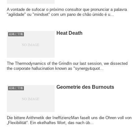
A vontade de sufocar o próximo consultor que pronunciar a palavra
"agilidade" ou "mindset" com um pano de chão úmido é u...
Heat Death
組織と労働
The Thermodynamics of the GrindIn our last session, we dissected
the corporate hallucination known as "synergy&quot...
Geometrie des Burnouts
組織と労働
Die bittere Arithmetik der IneffizienzMan faselt uns die Ohren voll von
„Flexibilität“. Ein ekelhaftes Wort, das nach üb...