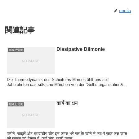
noelia
関連記事
Dissipative Dämonie
組織と労働
Die Thermodynamik des Scheiterns Man erzählt uns seit
Jahrzehnten das süßliche Märchen von der "Selbstorganisation&...
कार्य का क्षय
組織と労働
पसीने, फाइलें और ब्रह्मांडीय शोर इस उमस भरे बार के कोने से जब मैं बाहर उस कांच
की इमारत को देखता हूँ, जहाँ लोग अपनी जवान...