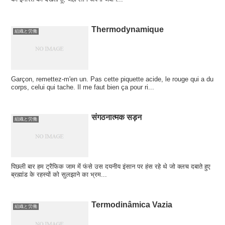
Thermodynamique
組織と労働
Garçon, remettez-m'en un. Pas cette piquette acide, le rouge qui a du
corps, celui qui tache. Il me faut bien ça pour ri...
संगठनात्मक सड़न
組織と労働
पिछली बार हम ट्रैफिक जाम में फंसे उस दयनीय इंसान पर हंस रहे थे जो क्लच दबाते हुए
ब्रह्मांड के रहस्यों को सुलझाने का भ्रम...
Termodinâmica Vazia
組織と労働