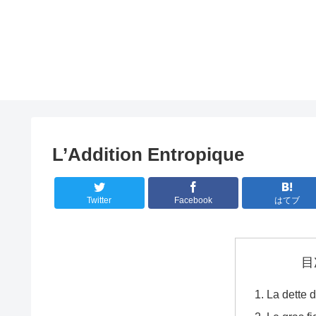
L’Addition Entropique
Twitter
Facebook
はてブ
目
La dette 