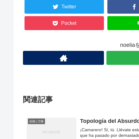
Twitter
Pocket
noel
関連記事
Topología del Absurd
組織と労働
¡Camarero! Sí, tú. Llévate es
que ha pasado por demasiado