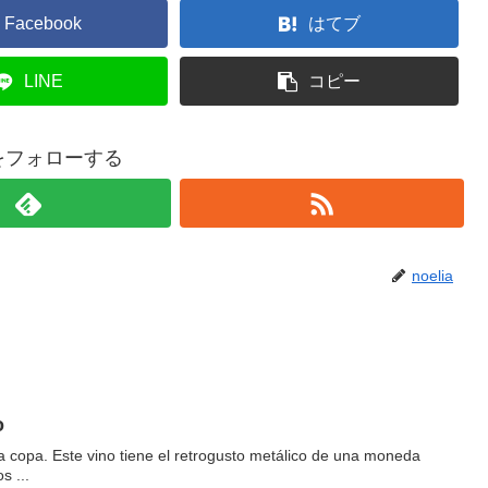
Facebook
はてブ
LINE
コピー
iaをフォローする
noelia
o
ta copa. Este vino tiene el retrogusto metálico de una moneda
s ...