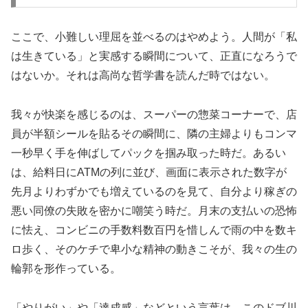
ここで、小難しい理屈を並べるのはやめよう。人間が「私
は生きている」と実感する瞬間について、正直になろうで
はないか。それは高尚な哲学書を読んだ時ではない。
我々が快楽を感じるのは、スーパーの惣菜コーナーで、店
員が半額シールを貼るその瞬間に、隣の主婦よりもコンマ
一秒早く手を伸ばしてパックを掴み取った時だ。あるい
は、給料日にATMの列に並び、画面に表示された数字が
先月よりわずかでも増えているのを見て、自分より稼ぎの
悪い同僚の失敗を密かに嘲笑う時だ。月末の支払いの恐怖
に怯え、コンビニの手数料数百円を惜しんで雨の中を数キ
ロ歩く、そのケチで卑小な精神の動きこそが、我々の生の
輪郭を形作っている。
「やりがい」や「達成感」などという言葉は、このドブ川