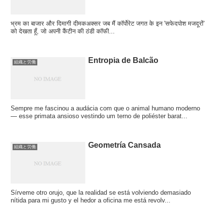
भ्रम का बाजार और दिमागी दीमकअक्सर जब मैं कॉर्पोरेट जगत के इन 'सफेदपोश मजदूरों'
को देखता हूँ, जो अपनी कैंटीन की ठंडी कॉफी...
Entropia de Balcão
組織と労働
Sempre me fascinou a audácia com que o animal humano moderno
— esse primata ansioso vestindo um terno de poliéster barat...
Geometría Cansada
組織と労働
Sírveme otro orujo, que la realidad se está volviendo demasiado
nítida para mi gusto y el hedor a oficina me está revolv...