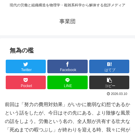
現代の労働と組織構造を物理学・複雑系科学から解体する批評メディア
事業団
無為の檻
Twitter
Facebook
はてブ
Pocket
LINE
コピー
2026.03.10
前回は「努力の費用対効果」がいかに脆弱な幻想であるか
という話をしたが、今日はその先にある、より陰惨な風景
の話をしよう。労働という名の、全人類が共有する壮大な
「死ぬまでの暇つぶし」が終わりを迎える時、我々に何が