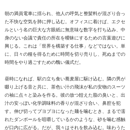
朝の満員電車に揺られ、他人の呼気と整髪料が混ざり合っ
た不快な空気を肺に押し込む。オフィスに着けば、エクセ
ルという名の巨大な方眼紙に無意味な数字を打ち込み、中
身のない会議で責任の所在を曖昧にするための言葉遊びに
興じる。これは「世界を構築する仕事」などではない。単
に、日々の糧を得るために時間を切り売りし、死ぬまでの
時間をやり過ごすための醜い儀式だ。
昼時になれば、駅の立ち食い蕎麦屋に駆け込む。隣の男が
啜り上げる音と共に、茶色い汁の飛沫が私の安物のスーツ
の袖に点々と染みを作る。彼の放つ饐えた脂の臭いと、出
汁の安っぽい化学調味料の香りが混ざり合い、鼻腔を犯
す。伸び切ってブヨブヨになった麺を噛むとき、まるで濡
れたダンボールを咀嚼しているかのような、砂を噛む感触
が口内に広がる。だが、我々はそれを飲み込む。味わうた