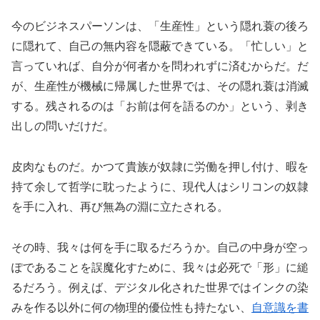
今のビジネスパーソンは、「生産性」という隠れ蓑の後ろ
に隠れて、自己の無内容を隠蔽できている。「忙しい」と
言っていれば、自分が何者かを問われずに済むからだ。だ
が、生産性が機械に帰属した世界では、その隠れ蓑は消滅
する。残されるのは「お前は何を語るのか」という、剥き
出しの問いだけだ。
皮肉なものだ。かつて貴族が奴隷に労働を押し付け、暇を
持て余して哲学に耽ったように、現代人はシリコンの奴隷
を手に入れ、再び無為の淵に立たされる。
その時、我々は何を手に取るだろうか。自己の中身が空っ
ぽであることを誤魔化すために、我々は必死で「形」に縋
るだろう。例えば、デジタル化された世界ではインクの染
みを作る以外に何の物理的優位性も持たない、
自意識を書