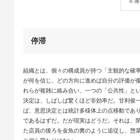
蒸
停滞
組織とは、個々の構成員が持つ「主観的な確
が何を信じ、どの方向に進めば自分の評価が
れらが複雑に絡み合い、一つの「公共性」と
決定は、しばしば驚くほど非効率だ。甘利俊
ば、意思決定とは統計多様体上の点移動であ
であるはずだ。だが現実はどうだ。それは、
た店員の後ろを金魚の糞のように追従し、惣