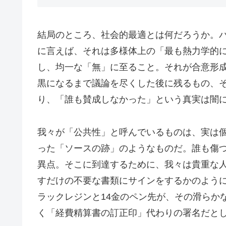
結局のところ、社会的最適とは何だろうか。パ
に言えば、それは多様体上の「最も熱力学的
し、均一な「無」に至ること。それが合意形
黒になるまで議論を尽くした後に残るもの、
り、「誰も賛成しなかった」という真実は闇
我々が「公共性」と呼んでいるものは、実は
った「ソースの跡」のようなものだ。誰も傷
異点。そこに到達するために、我々は貴重な
すだけの不要な書類にサインをするかのよう
ラックレジンと14金のペン先が、その滑らか
く「経費精算書の訂正印」代わりの署名だと