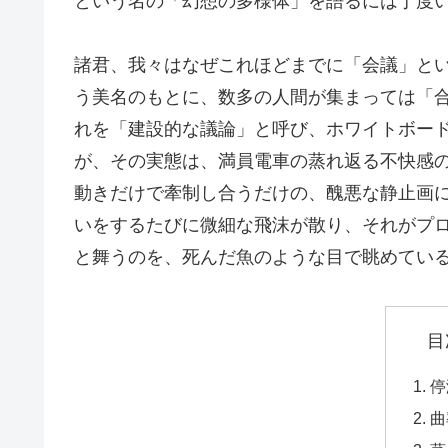
という名の「幻想の多様体」を語るには丁度
諸君、我々はなぜこれほどまでに「会議」と
う美名のもとに、数多の人間が集まっては「
れを「建設的な議論」と呼び、ホワイトボー
が、その実態は、満員電車の蒸れ返る不快感
動きだけで牽制し合うだけの、醜悪な静止画
いをするたびに微細な飛沫が散り、それがプ
と舞うのを、死んだ魚のような目で眺めてい
目
停
曲