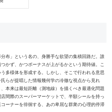
発
率分布」という名の、身勝手な欲望の集積回路だ。誰
傷つかず、かつボーナスが上がるかという期待値。こ
いう多様体を形成する。しかし、そこで行われる意思
一氏らが提唱した情報幾何学の冷徹な視点から見れ
り、本来は最短距離（測地線）を描くべき最適化問題
閉店間際のスーパーマーケットで、半額シールを持っ
菜コーナーを徘徊する、あの卑屈な群衆の心理的停滞