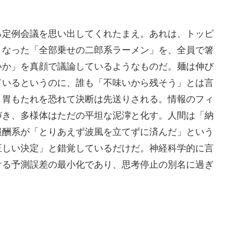
る定例会議を思い出してくれたまえ。あれは、トッピ
くなった「全部乗せの二郎系ラーメン」を、全員で箸
いか」を真顔で議論しているようなものだ。麺は伸び
ているというのに、誰も「不味いから残そう」とは言
、胃もたれを恐れて決断は先送りされる。情報のフィ
づき、多様体はただの平坦な泥濘と化す。人間は「納
報酬系が「とりあえず波風を立てずに済んだ」という
正しい決定」と錯覚しているだけだ。神経科学的に言
ける予測誤差の最小化であり、思考停止の別名に過ぎ