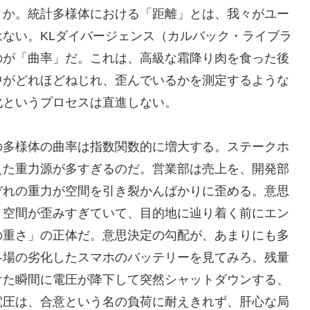
うか。統計多様体における「距離」とは、我々がユー
ない。KLダイバージェンス（カルバック・ライブラ
のが「曲率」だ。これは、高級な霜降り肉を食った後
中がどれほどねじれ、歪んでいるかを測定するような
化というプロセスは直進しない。
の多様体の曲率は指数関数的に増大する。ステークホ
えた重力源が多すぎるのだ。営業部は売上を、開発部
ぞれの重力が空間を引き裂かんばかりに歪める。意思
、空間が歪みすぎていて、目的地に辿り着く前にエン
の重さ」の正体だ。意思決定の勾配が、あまりにも多
冬場の劣化したスマホのバッテリーを見てみろ。残量
けた瞬間に電圧が降下して突然シャットダウンする、
電圧は、合意という名の負荷に耐えきれず、肝心な局