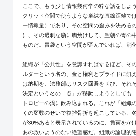
ここで、もう少し情報幾何学の粋な話をしよ
クリッド空間で使うような単純な直線距離では
ー情報量）であり、その空間の歪みを決める
に、その過剰な脂に胸焼けして、翌朝の胃の
ものだ。胃袋という空間が歪んでいれば、消
組織が「公共性」を意識すればするほど、そ
ルダーという名の、金と権利とプライドに飢
は納期を、法務部はリスク回避を叫び、それ
決定という名の「点」が移動しようとしても
トロピーの渦に飲み込まれる。これが「組織
くの変数のせいで複雑骨折を起こしている。
が30%あると表示されているのに、負荷をか
あの救いようのない絶望感だ。組織の論理的