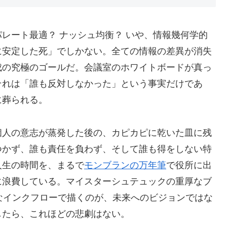
レート最適？ ナッシュ均衡？ いや、情報幾何学的
に安定した死」でしかない。全ての情報の差異が消失
成の究極のゴールだ。会議室のホワイトボードが真っ
それは「誰も反対しなかった」という事実だけであ
に葬られる。
個人の意志が蒸発した後の、カピカピに乾いた皿に残
つかず、誰も責任を負わず、そして誰も得をしない特
人生の時間を、まるで
モンブランの万年筆
で役所に出
に浪費している。マイスターシュテュックの重厚なブ
なインクフローで描くのが、未来へのビジョンではな
したら、これほどの悲劇はない。