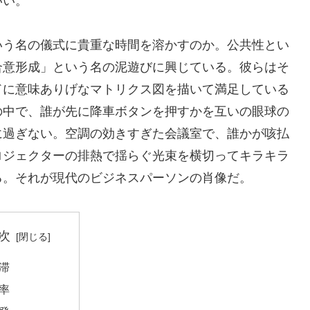
いい。
いう名の儀式に貴重な時間を溶かすのか。公共性とい
合意形成」という名の泥遊びに興じている。彼らはそ
ドに意味ありげなマトリクス図を描いて満足している
の中で、誰が先に降車ボタンを押すかを互いの眼球の
に過ぎない。空調の効きすぎた会議室で、誰かが咳払
ロジェクターの排熱で揺らぐ光束を横切ってキラキラ
る。それが現代のビジネスパーソンの肖像だ。
次
滞
率