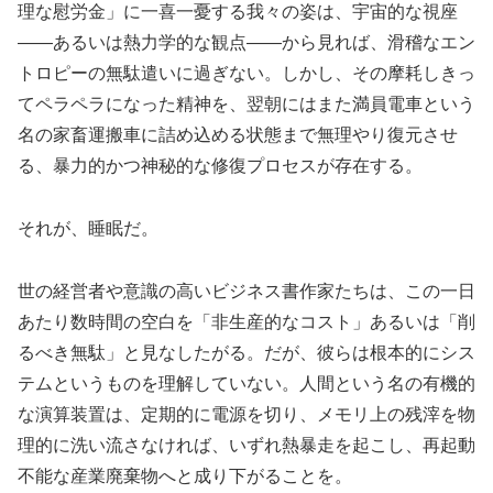
理な慰労金」に一喜一憂する我々の姿は、宇宙的な視座
——あるいは熱力学的な観点——から見れば、滑稽なエン
トロピーの無駄遣いに過ぎない。しかし、その摩耗しきっ
てペラペラになった精神を、翌朝にはまた満員電車という
名の家畜運搬車に詰め込める状態まで無理やり復元させ
る、暴力的かつ神秘的な修復プロセスが存在する。
それが、睡眠だ。
世の経営者や意識の高いビジネス書作家たちは、この一日
あたり数時間の空白を「非生産的なコスト」あるいは「削
るべき無駄」と見なしたがる。だが、彼らは根本的にシス
テムというものを理解していない。人間という名の有機的
な演算装置は、定期的に電源を切り、メモリ上の残滓を物
理的に洗い流さなければ、いずれ熱暴走を起こし、再起動
不能な産業廃棄物へと成り下がることを。