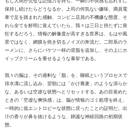
もし人間が完璧な記憶力を持ち、一瞬の不快感も忘れずに
保持し続けたらどうなるか。上司の何気ない嫌味、満員電
車で足を踏まれた感触、コンビニ店員の不機嫌な態度、そ
れら全てを鮮明に覚えていたら、我々は三日と持たずに発
狂するだろう。情報の解像度が高すぎる世界は、もはや風
景ではなく、網膜を焼き切るノイズの奔流だ。二郎系のラ
ーメンに、さらにバケツ一杯の背脂を追加し、その上にホ
イップクリームを乗せるような暴挙である。
我々の脳は、その過剰な「脂」を、睡眠というプロセスで
排水溝に流し込み、翌朝には「かけ蕎麦」のような清らか
な、あるいは空虚な状態へとリセットする。あの目覚めた
ときの「空虚な爽快感」は、脳が情報のゴミ処理を終え、
一時的に低エントロピーな状態に戻ったことの証明だ。出
汁の香りが鼻を抜けるような、静謐な神経回路の初期状
態。