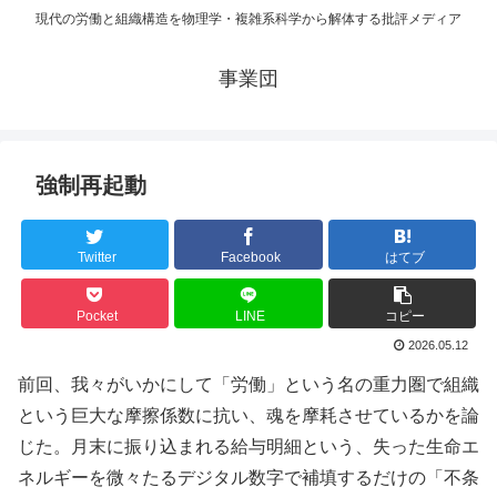
現代の労働と組織構造を物理学・複雑系科学から解体する批評メディア
事業団
強制再起動
Twitter
Facebook
はてブ
Pocket
LINE
コピー
2026.05.12
前回、我々がいかにして「労働」という名の重力圏で組織
という巨大な摩擦係数に抗い、魂を摩耗させているかを論
じた。月末に振り込まれる給与明細という、失った生命エ
ネルギーを微々たるデジタル数字で補填するだけの「不条