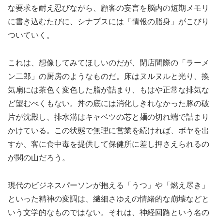
な要求を耐え忍びながら、顧客の妄言を脳内の短期メモリ
に書き込むたびに、シナプスには「情報の脂身」がこびり
ついていく。
これは、想像してみてほしいのだが、閉店間際の「ラーメ
ン二郎」の厨房のようなものだ。床はヌルヌルと光り、換
気扇には茶色く変色した脂が詰まり、もはや正常な排気な
ど望むべくもない。丼の底には消化しきれなかった豚の破
片が沈殿し、排水溝はキャベツの芯と麺の切れ端で詰まり
かけている。この状態で無理に営業を続ければ、ボヤを出
すか、客に食中毒を提供して保健所に差し押さえられるの
が関の山だろう。
現代のビジネスパーソンが抱える「うつ」や「燃え尽き」
といった精神の変調は、繊細さゆえの情緒的な崩壊などと
いう文学的なものではない。それは、神経回路という名の