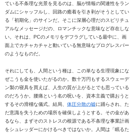
ている不条理な光景を見るのは、脳が情報の関連性をラン
ダムにシャッフルし、回路の癒着を引き剥がそうとしてい
る「初期化」のサインだ。そこに深層心理だのスピリチュ
アルなメッセージだの、ロマンチックな意味など存在しな
い。それは、PCのメモリをデフラグしている最中に、画
面上でカチャカチャと動いている無意味なプログレスバー
のようなものだ。
それにしても、人間という種は、この単なる生理現象にな
ぜこうも金を使いたがるのか。数十万円もするスウェーデ
ン製の寝具を買えば、人生の質が上がるとでも思っている
のだろうか。腰痛という名の呪いを、資本主義で購おうと
するその滑稽な儀式。結局、
体圧分散の嘘
に踊らされ、た
だ意識を失うための場所を確保しようとする。その金があ
るなら、まずそのストレスの根源である不条理な事業計画
をシュレッダーにかけるべきではないか。人間は「眠るた