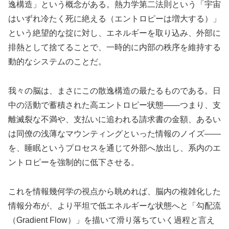
逸構造」という概念がある。熱力学第二法則という「宇宙
はいずれ冷たく死に絶える（エントロピーは増大する）」
という絶望的な掟に対し、エネルギーを取り込み、外部に
排熱として捨てることで、一時的に内部の秩序を維持する
動的なシステムのことだ。
我々の脳は、まさにこの散逸構造の最たるものである。日
中の活動で蓄積された高エントロピー状態——つまり、支
離滅裂な不満や、支払いに追われる請求書の金額、あるい
は同僚の浅薄なマウンティングといった情報のノイズ——
を、睡眠というプロセスを通じて外部へ放出し、系内のエ
ントロピーを強制的に低下させる。
これを情報幾何学の視点から眺めれば、脳内の複雑化した
情報分布が、より平坦で低エネルギーな状態へと「勾配流
（Gradient Flow）」を描いて滑り落ちていく過程と言え