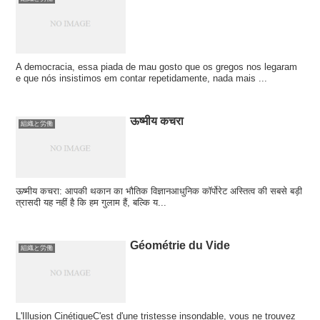
A democracia, essa piada de mau gosto que os gregos nos legaram
e que nós insistimos em contar repetidamente, nada mais ...
ऊष्मीय कचरा
組織と労働
ऊष्मीय कचरा: आपकी थकान का भौतिक विज्ञानआधुनिक कॉर्पोरेट अस्तित्व की सबसे बड़ी
त्रासदी यह नहीं है कि हम गुलाम हैं, बल्कि य...
Géométrie du Vide
組織と労働
L'Illusion CinétiqueC'est d'une tristesse insondable, vous ne trouvez