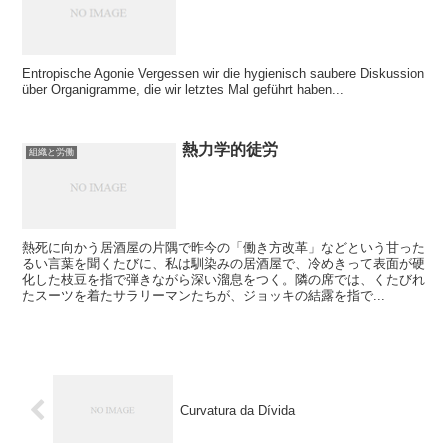
Entropische Agonie Vergessen wir die hygienisch saubere Diskussion
über Organigramme, die wir letztes Mal geführt haben...
熱力学的徒労
組織と労働
熱死に向かう居酒屋の片隅で昨今の「働き方改革」などという甘った
るい言葉を聞くたびに、私は馴染みの居酒屋で、冷めきって表面が硬
化した枝豆を指で弾きながら深い溜息をつく。隣の席では、くたびれ
たスーツを着たサラリーマンたちが、ジョッキの結露を指で...
Curvatura da Dívida