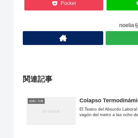
Pocket
noel
関連記事
Colapso Termodinámi
組織と労働
El Teatro del Absurdo Labora
vagón del metro a las ocho de 