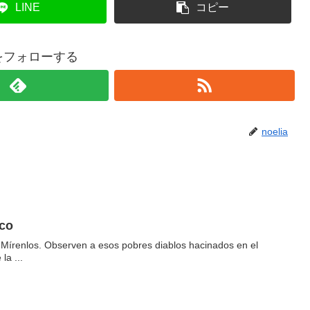
LINE
コピー
iaをフォローする
noelia
co
l Mírenlos. Observen a esos pobres diablos hacinados en el
la ...