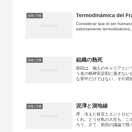
Termodinámica del F
組織と労働
Considerar que el ser humano
estrictamente termodinámico, 
組織の熱死
組織と労働
前回は、個人のキャリアとい
う名の精神安定剤に過ぎない
な背中だけではない。その背後
泥濘と測地線
組織と労働
序：冷えた枝豆とエントロピ
くれ。どうせ私の人生も、こ
ろう。さて、前回の議論で我々