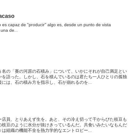
racaso
 es capaz de "producir" algo es, desde un punto de vista
una de...
う名の「賽の河原の石積み」について、いかにそれが自己満足とい
かを語った。しかし、石を積んでいるのは君たち一人ひとりの孤独
には、石の積み方を指示し、石が崩れるのを...
ー店員、とりあえず生を。あと、その冷え切って干からびた枝豆も
の枝豆のように水分が抜けきっているんだ。共食いみたいなもんだ
は組織の機能不全を熱力学的なエントロピー...