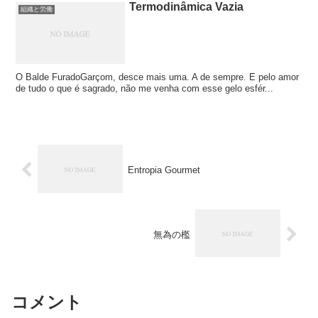
Termodinâmica Vazia
組織と労働
O Balde FuradoGarçom, desce mais uma. A de sempre. E pelo amor
de tudo o que é sagrado, não me venha com esse gelo esfér...
Entropia Gourmet
無為の檻
コメント