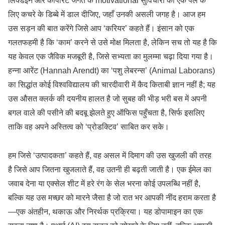
लिंक्डइन और कॉर्पोरेट जगत के motivational सुविचारों को एक पल के
लिए कचरे के डिब्बे में डाल दीजिए, जहाँ उनकी असली जगह है। आज हम
उस सड़न की बात करेंगे जिसे आप ‘करियर’ कहते हैं। इंसान को एक
गलतफहमी है कि ‘काम’ करने से उसे मोक्ष मिलता है, लेकिन सच तो यह है कि
यह केवल एक जैविक मजबूरी है, जिसे सभ्यता का मुलम्मा चढ़ा दिया गया है।
हन्ना आरेंट (Hannah Arendt) का ‘पशु लेबरन्स’ (Animal Laborans)
का सिद्धांत कोई विश्वविद्यालय की चारदीवारी में कैद किताबी ज्ञान नहीं है; यह
उस औसत क्लर्क की दयनीय हालत है जो सुबह की भीड़ भरी बस में अपनी
बगल वाले की पसीने की बदबू झेलते हुए ऑफिस पहुँचता है, सिर्फ इसलिए
ताकि वह अपने अस्तित्व को ‘प्रोडक्टिव’ साबित कर सके।
हम जिसे ‘उत्पादकता’ कहते हैं, वह असल में दिमाग की उस खुजली की तरह
है जिसे आप जितना खुजलाते हैं, वह उतनी ही बढ़ती जाती है। एक ईमेल का
जवाब देना या एक्सेल शीट में हरे रंग के सेल भरना कोई उपलब्धि नहीं है,
बल्कि यह उस मच्छर को मारने जैसा है जो रात भर आपकी नींद हराम करता है
—एक अंतहीन, थकाऊ और निरर्थक प्रक्रिया। यह डोपामाइन का एक