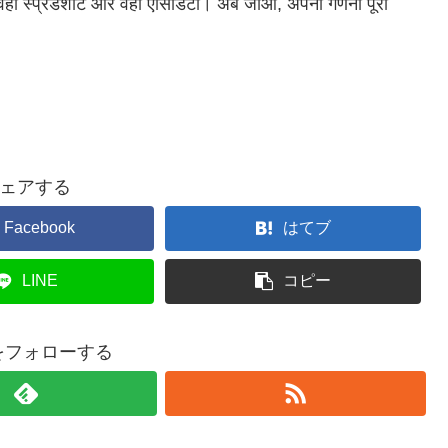
फिर वही स्प्रेडशीट और वही एसिडिटी। अब जाओ, अपनी गणना पूरी
ェアする
Facebook
はてブ
LINE
コピー
iaをフォローする