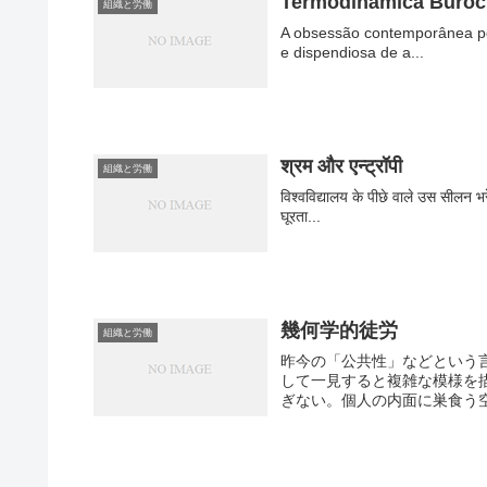
Termodinâmica Buroc
組織と労働
A obsessão contemporânea pel
e dispendiosa de a...
श्रम और एन्ट्रॉपी
組織と労働
विश्वविद्यालय के पीछे वाले उस सीलन भ
घूरता...
幾何学的徒労
組織と労働
昨今の「公共性」などという
して一見すると複雑な模様を
ぎない。個人の内面に巣食う空