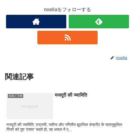
noeliaをフォローする
noelia
関連記事
मजदूरी की ज्यामिति
組織と労働
मजदूरी की ज्यामिति: एन्ट्रापी, पसीना और गणितीय झूठजिस कंक्रीट के वातानुकूलित
पिंजरे को तुम 'दफ्तर' कहते हो, वह असल में ए...