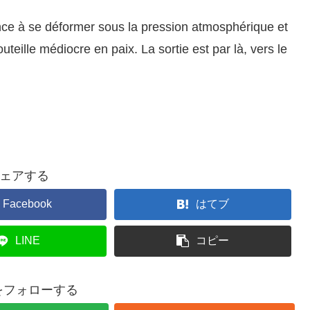
nce à se déformer sous la pression atmosphérique et
uteille médiocre en paix. La sortie est par là, vers le
ェアする
Facebook
はてブ
LINE
コピー
iaをフォローする