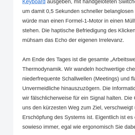
Keyboard
ausgeben, mit handgelöteten Switch
um damit 0,5 Sekunden schneller belanglosen U
würde man einen Formel-1-Motor in einen Mül
stehen. Die haptische Befriedigung des Klicken
mühsam das Echo der eigenen Irrelevanz.
Am Ende des Tages ist die gesamte „Arbeitswel
Thermodynamik. Wir wandeln hochwertige chemi
niederfrequente Schallwellen (Meetings) und f
Unvermeidliche hinauszuzögern. Die Informatio
wir fälschlicherweise für ein Signal halten. Die
uns den kürzesten Weg zum Ziel, verschweigt un
Erschöpfung des Systems ist. Eigentlich ist es 
sowieso immer, egal wie ergonomisch Sie dabei