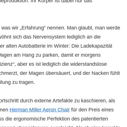
eproduktion. Ihr Körper ist dabei nur das
as, was wir „Erfahrung“ nennen. Man glaubt, man werde
wöhnt sich das Nervensystem lediglich an die
er alten Autobatterie im Winter: Die Ladekapazität
n Wagen am Hang zu parken, damit er morgens
ienz“, aber es ist lediglich die widerstandslose
chmerzt, der Magen übersäuert, und der Nacken fühlt
ilung zu tragen.
tschritt durch externe Artefakte zu kaschieren, als
einen
Herman Miller Aeron Chair
für den Preis eines
s die ergonomische Perfektion des patentierten