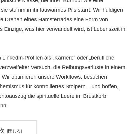
rganische Masse, die ihren Burnout wie eine
 sie stumm in ihr lauwarmes Pils starrt. Wir huldigen
oße Drehen eines Hamsterrades eine Form von
 Einzige, was hier verwandelt wird, ist Lebenszeit in
n LinkedIn-Profilen als „Karriere“ oder „berufliche
 verzweifelter Versuch, die Reibungsverluste in einem
. Wir optimieren unsere Workflows, besuchen
mismus für kontrolliertes Stolpern – und hoffen,
toauszug die spirituelle Leere im Brustkorb
inn.
次