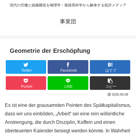
現代の労働と組織構造を物理学・複雑系科学から解体する批評メディア
事業団
Geometrie der Erschöpfung
Twitter
Facebook
はてブ
Pocket
LINE
コピー
2026.05.08
Es ist eine der grausamsten Pointen des Spätkapitalismus,
dass wir uns einbilden, „Arbeit“ sei eine rein willentliche
Anstrengung, die durch Disziplin, Koffein und einen
überteuerten Kalender besiegt werden könnte. In Wahrheit