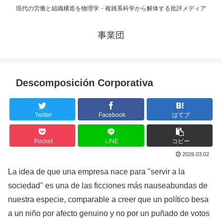
現代の労働と組織構造を物理学・複雑系科学から解体する批評メディア
事業団
Descomposición Corporativa
Twitter
Facebook
はてブ
Pocket
LINE
コピー
2026.03.02
La idea de que una empresa nace para "servir a la
sociedad" es una de las ficciones más nauseabundas de
nuestra especie, comparable a creer que un político besa
a un niño por afecto genuino y no por un puñado de votos