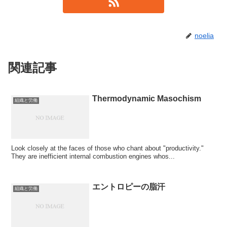
noelia
関連記事
Thermodynamic Masochism
組織と労働
Look closely at the faces of those who chant about "productivity."
They are inefficient internal combustion engines whos...
エントロピーの脂汗
組織と労働