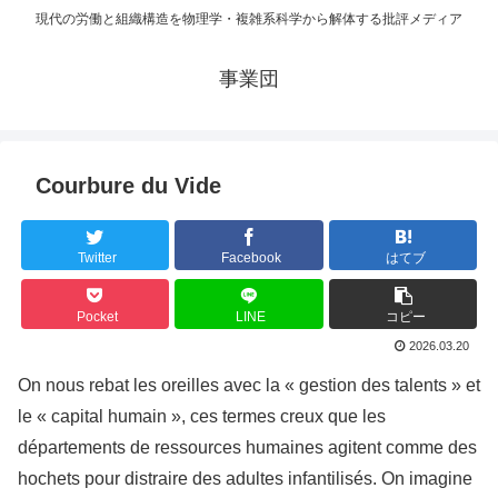
現代の労働と組織構造を物理学・複雑系科学から解体する批評メディア
事業団
Courbure du Vide
Twitter
Facebook
はてブ
Pocket
LINE
コピー
2026.03.20
On nous rebat les oreilles avec la « gestion des talents » et
le « capital humain », ces termes creux que les
départements de ressources humaines agitent comme des
hochets pour distraire des adultes infantilisés. On imagine