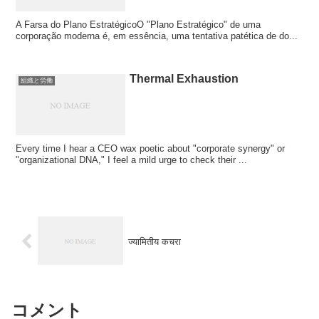
A Farsa do Plano EstratégicoO "Plano Estratégico" de uma
corporação moderna é, em essência, uma tentativa patética de do...
Thermal Exhaustion
組織と労働
Every time I hear a CEO wax poetic about "corporate synergy" or
"organizational DNA," I feel a mild urge to check their ...
ज्यामितीय कचरा
コメント