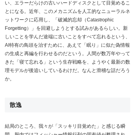
い、エラーだらけの古いハードディスクとして目覚めるこ
とになる。近年、このメカニズムを人工的なニューラルネ
ットワークに応用し、「破滅的忘却（Catastrophic
Forgetting）」を回避しようとする試みがあるらしい。新
しいことを学んだ途端に古いことをすべて忘れるという、
AI特有の鳥頭を治すために、あえて「眠り」に似た偽情報
の生成と再編を行わせるのだという。人間が数万年やって
きた「寝て忘れる」という生存戦略を、ようやく最新の数
理モデルが後追いしているわけだ。なんと滑稽な話だろう
か。
散逸
結局のところ、我々が「スッキリ目覚めた」と感じる瞬
間、脳内ではフィッシャー情報行列の固有値が整理され、