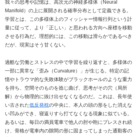
我々の思考や記憶は、高次元の神経多様体（Neural
Manifold）の上に展開される確率分布として定義できる。
学習とは、この多様体上のフィッシャー情報行列という計
量に従って、より「正しい」と思われる方向へ座標を移動
させる行為だ。理想的には、この移動は滑らかであるべき
だが、現実はそう甘くない。
過酷な労働とストレスの中で学習を繰り返すと、多様体の
一部に異常な「歪み（Curvature）」が生じる。特定の記
憶やトラウマ的な失敗体験がブラックホールのような重力
を持ち、空間そのものを捻じ曲げ、思考がその穴（局所
解）から物理的に抜け出せなくなるのだ。これは、長年使
い古された
低反発枕
の中央に、本人の頭の形をした消えな
い凹みができ、寝返りすら打てなくなる現象に似ている。
あるいは、毎日の満員電車で他人の肘や鞄にプレスされ続
け、骨格が電車内の隙間の形に固まってしまった通勤客の