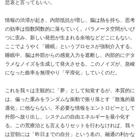
悲哀と言ってもいい。
情報の渋滞が起き、内部抵抗が増し、脳は熱を持ち、思考
の効率は指数関数的に落ちていく。パラメータ空間がいび
つに歪み、新しい発想が生まれる余地などどこにもない。
ここでようやく「睡眠」というプロセスが強制介入する。
睡眠中、脳は外部からの感覚入力を遮断し、内部的にデタ
ラメなノイズを生成して発火させる。このノイズが、急峻
になった曲率を無理やり「平滑化」していくのだ。
これを我々は主観的に「夢」として知覚するが、本質的に
は、偏った重みをランダムな振動で振り落とす「散逸的最
適化」に他ならない。不必要な情報をエントロピーとして
外部へ放り出し、システムの自由エネルギーを最小化す
る。この荒療治とも言えるリセットを行わなければ、我々
は翌朝には「昨日までの自分」という名の、融通の利かな