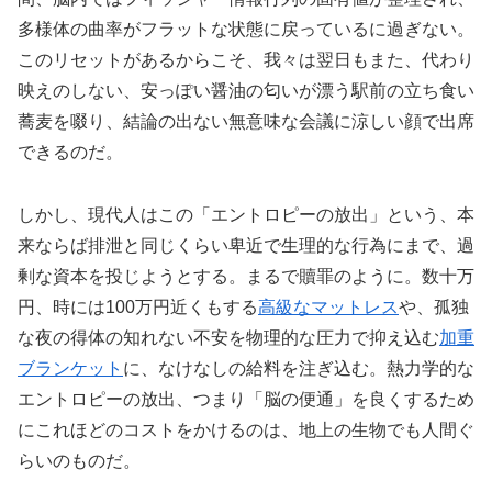
多様体の曲率がフラットな状態に戻っているに過ぎない。
このリセットがあるからこそ、我々は翌日もまた、代わり
映えのしない、安っぽい醤油の匂いが漂う駅前の立ち食い
蕎麦を啜り、結論の出ない無意味な会議に涼しい顔で出席
できるのだ。
しかし、現代人はこの「エントロピーの放出」という、本
来ならば排泄と同じくらい卑近で生理的な行為にまで、過
剰な資本を投じようとする。まるで贖罪のように。数十万
円、時には100万円近くもする
高級なマットレス
や、孤独
な夜の得体の知れない不安を物理的な圧力で抑え込む
加重
ブランケット
に、なけなしの給料を注ぎ込む。熱力学的な
エントロピーの放出、つまり「脳の便通」を良くするため
にこれほどのコストをかけるのは、地上の生物でも人間ぐ
らいのものだ。