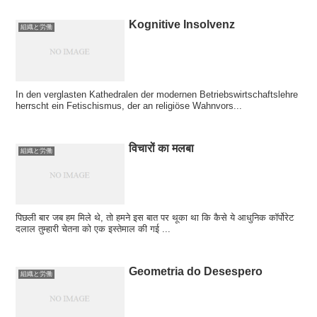
Kognitive Insolvenz
組織と労働
In den verglasten Kathedralen der modernen Betriebswirtschaftslehre
herrscht ein Fetischismus, der an religiöse Wahnvors...
विचारों का मलबा
組織と労働
पिछली बार जब हम मिले थे, तो हमने इस बात पर थूका था कि कैसे ये आधुनिक कॉर्पोरेट
दलाल तुम्हारी चेतना को एक इस्तेमाल की गई ...
Geometria do Desespero
組織と労働