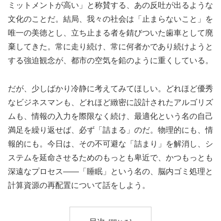
ミットメントが高い」と称賛する、あの反吐が出るような
文化のことだ。結局、我々の社会は「止まらないこと」を
唯一の美徳とし、立ち止まる者を錆びついた歯車として廃
棄してきた。常に走り続け、常に何者かであり続けようと
する強迫観念が、都市の空気を鉛のように重くしている。
だが、少しばかり冷静に考えてみてほしい。どれほど優秀
なビジネスマンも、どれほど緻密に設計されたアルゴリズ
ムも、情報の入力を際限なく続け、最適化という名の自己
満足を繰り返せば、必ず「詰まる」のだ。物理的にも、情
報的にも。今日は、その不可避な「詰まり」を解消し、シ
ステムを延命させるためのもっとも卑近で、かつもっとも
深遠なプロセス——「睡眠」という名の、脳内ゴミ処理と
計算資源の再配置について話をしよう。