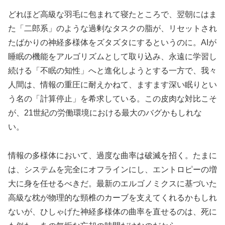
どれほど高級な羽毛に包まれて寝たところで、翌朝にはま
た「二郎系」のような過剰なタスクの脂が、リセットされ
たばかりの神経多様体をズタズタにするというのに。AIが
睡眠の機能をアルゴリズムとして取り込み、永遠に学習し
続ける「不眠の知性」へと進化しようとする一方で、我々
人間は、情報の重圧に耐えかねて、ますます深い眠りとい
う名の「計算停止」を希求している。この皮肉な対比こそ
が、21世紀の労働環境における最大のバグかもしれな
い。
情報の多様体において、過度な曲率は破滅を招く。たまに
は、システムを完全にオフラインにし、エントロピーの増
大に身を任せるべきだ。最新のエルゴノミクスに基づいた
高級な枕が物理的な頸椎のカーブを支えてくれるかもしれ
ないが、ひしゃげた神経多様体の曲率を直せるのは、死に