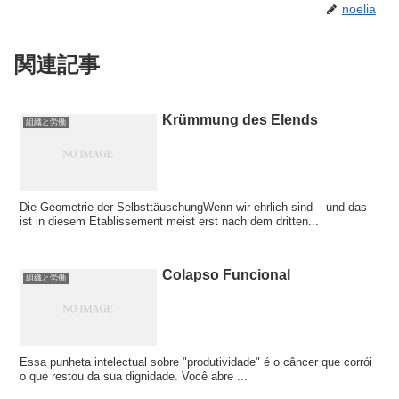
noelia
関連記事
Krümmung des Elends
組織と労働
Die Geometrie der SelbsttäuschungWenn wir ehrlich sind – und das
ist in diesem Etablissement meist erst nach dem dritten...
Colapso Funcional
組織と労働
Essa punheta intelectual sobre "produtividade" é o câncer que corrói
o que restou da sua dignidade. Você abre ...